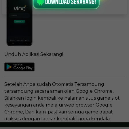
Unduh Aplikasi Sekarang!
Setelah Anda sudah Otomatis Tersambung
tersambung secara aman oleh Google Chrome,
Silahkan login kembali ke halaman situs game slot
kesayangan anda melalui web browser Google
Chrome, Dan kami pastikan semua game dapat
diakses dengan lancar kembali tanpa kendala.