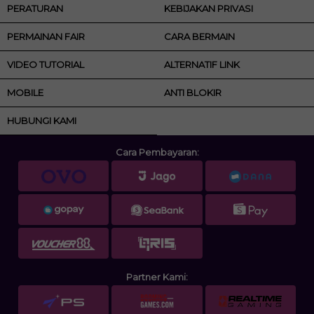
PERATURAN
KEBIJAKAN PRIVASI
PERMAINAN FAIR
CARA BERMAIN
VIDEO TUTORIAL
ALTERNATIF LINK
MOBILE
ANTI BLOKIR
HUBUNGI KAMI
Cara Pembayaran:
Partner Kami: