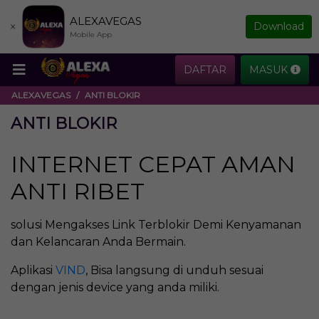
ALEXAVEGAS
×
Download
Mobile App
DAFTAR
MASUK
ALEXAVEGAS
ANTI BLOKIR
ANTI BLOKIR
INTERNET CEPAT AMAN
ANTI RIBET
solusi Mengakses Link Terblokir Demi Kenyamanan
dan Kelancaran Anda Bermain.
Aplikasi
VIND
, Bisa langsung di unduh sesuai
dengan jenis device yang anda miliki.