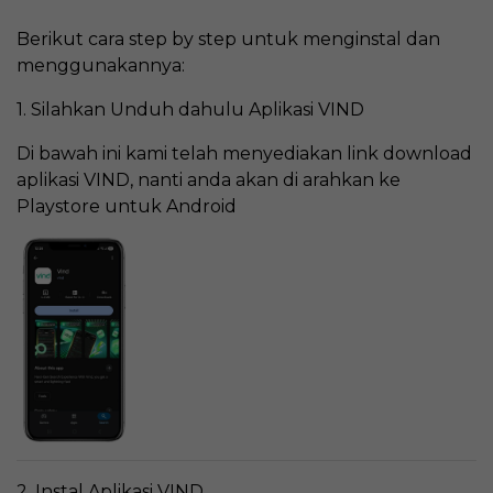
Berikut cara step by step untuk menginstal dan
menggunakannya:
1. Silahkan Unduh dahulu Aplikasi VIND
Di bawah ini kami telah menyediakan link download
aplikasi VIND, nanti anda akan di arahkan ke
Playstore untuk Android
2. Instal Aplikasi VIND