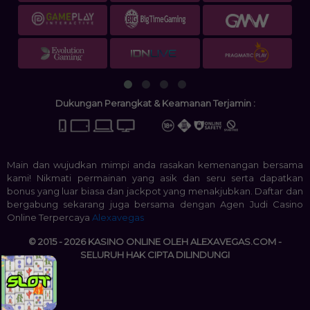
Dukungan Perangkat & Keamanan Terjamin :
Main dan wujudkan mimpi anda rasakan kemenangan bersama
kami! Nikmati permainan yang asik dan seru serta dapatkan
bonus yang luar biasa dan jackpot yang menakjubkan. Daftar dan
bergabung sekarang juga bersama dengan Agen Judi Casino
Online Terpercaya
Alexavegas
© 2015 - 2026 KASINO ONLINE OLEH ALEXAVEGAS.COM -
SELURUH HAK CIPTA DILINDUNGI