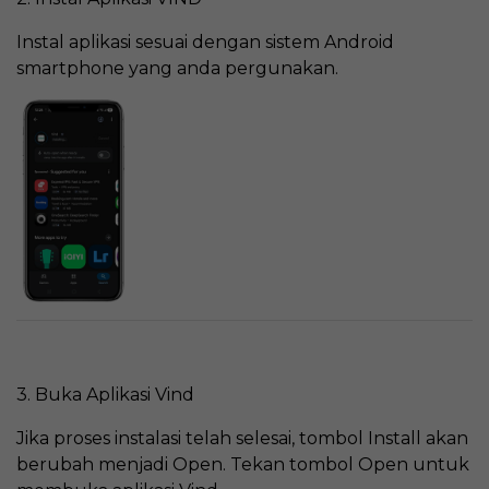
Instal aplikasi sesuai dengan sistem Android
smartphone yang anda pergunakan.
3. Buka Aplikasi Vind
Jika proses instalasi telah selesai, tombol Install akan
berubah menjadi Open. Tekan tombol Open untuk